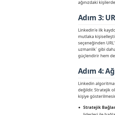
ağınızdaki kişilerd
Adım 3: URL
Linkedin'e ilk kay
mutlaka kişiselleşti
seçeneğinden URL'n
uzmanlik` gibi daha
güçlendirir hem de
Adım 4: Ağ
Linkedin algoritması
değildir. Stratejik
kişiye gösterilmesin
Stratejik Bağlan
liderleri ile bağ