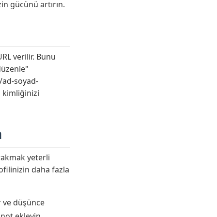
zin gücünü artırın.
RL verilir. Bunu
 düzenle"
n/ad-soyad-
 kimliğinizi
n
ırakmak yeterli
filinizin daha fazla
r ve düşünce
 not ekleyin.