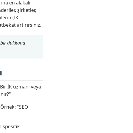
ına en alakalı
riler, şirketler,
ilerin (İK
tbekat artırırsınız.
z bir dükkana
ı
"Bir İK uzmanı veya
nır?"
. Örnek: "SEO
a spesifik