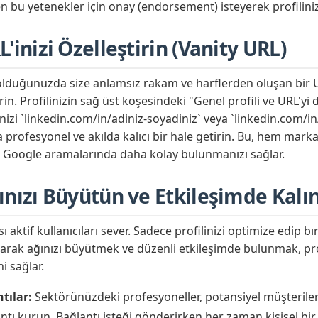
en bu yetenekler için onay (endorsement) isteyerek profilini
'inizi Özelleştirin (Vanity URL)
dolduğunuzda size anlamsız rakam ve harflerden oluşan bir U
rin. Profilinizin sağ üst köşesindeki "Genel profili ve URL'yi
izi `linkedin.com/in/adiniz-soyadiniz` veya `linkedin.com/i
 profesyonel ve akılda kalıcı bir hale getirin. Bu, hem marka
 Google aramalarında daha kolay bulunmanızı sağlar.
ınızı Büyütün ve Etkileşimde Kalı
 aktif kullanıcıları sever. Sadece profilinizi optimize edip b
 olarak ağınızı büyütmek ve düzenli etkileşimde bulunmak, pro
i sağlar.
tılar:
Sektörünüzdeki profesyoneller, potansiyel müşterile
lantı kurun. Bağlantı isteği gönderirken her zaman kişisel bir