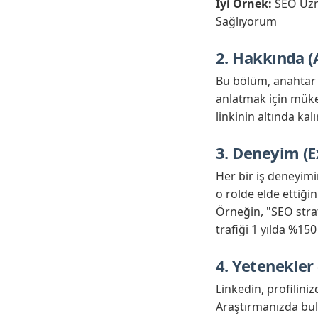
İyi Örnek:
SEO Uzma
Sağlıyorum
2. Hakkında (
Bu bölüm, anahtar 
anlatmak için mükem
linkinin altında kal
3. Deneyim (E
Her bir iş deneyimi
o rolde elde ettiği
Örneğin, "SEO strat
trafiği 1 yılda %150
4. Yetenekler
Linkedin, profilini
Araştırmanızda bul