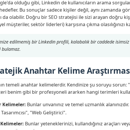
ogle'da olduğu gibi, Linkedin de kullanıcıların arama sorgular
edefler. Bu sonuçlar sadece kişiler değil, aynı zamanda gönde
ı da olabilir. Doğru bir SEO stratejisi ile sizi arayan doğru kiş
l müşteriler, sektör liderleri) karşısına çıkma olasılığınızı ka
ize edilmemiş bir Linkedin profili, kalabalık bir caddede isimsi
zi bulamaz.
ratejik Anahtar Kelime Araştırmas
ın temeli anahtar kelimelerdir. Kendinize şu soruyu sorun: 
eri benim gibi bir profesyoneli ararken hangi terimleri kulla
r Kelimeler:
Bunlar unvanınız ve temel uzmanlık alanınızdır
Tasarımcısı", "Web Geliştirici".
 Kelimeler:
Bunlar yeteneklerinizi, kullandığınız araçları vey