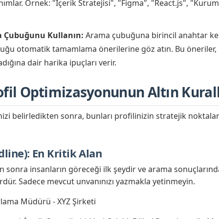
nımlar. Örnek: "İçerik Stratejisi", "Figma", "React.js", "Kuru
a Çubuğunu Kullanın:
Arama çubuğuna birincil anahtar kel
uğu otomatik tamamlama önerilerine göz atın. Bu öneriler, 
ığına dair harika ipuçları verir.
ofil Optimizasyonunun Altın Kurall
izi belirledikten sonra, bunları profilinizin stratejik noktala
dline): En Kritik Alan
an sonra insanların göreceği ilk şeydir ve arama sonuçlarınd
ördür. Sadece mevcut unvanınızı yazmakla yetinmeyin.
lama Müdürü - XYZ Şirketi