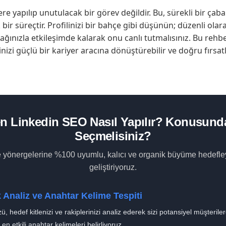
ere yapılıp unutulacak bir görev değildir. Bu, sürekli bir ça
ir süreçtir. Profilinizi bir bahçe gibi düşünün; düzenli olara
e ağınızla etkileşimde kalarak onu canlı tutmalısınız. Bu rehb
inizi güçlü bir kariyer aracına dönüştürebilir ve doğru fırsatl
n Linkedin SEO Nasıl Yapılır? Konusunda
Seçmelisiniz?
e yönergelerine %100 uyumlu, kalıcı ve organik büyüme hedefleye
geliştiriyoruz.
k Analiz ve Anahtar Kelime Tespiti
, hedef kitlenizi ve rakiplerinizi analiz ederek sizi potansiyel müşterile
 en etkili anahtar kelimeleri belirliyoruz.