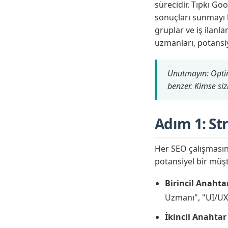
sürecidir. Tıpkı Go
sonuçları sunmayı h
gruplar ve iş ilanlar
uzmanları, potansiye
Unutmayın: Optim
benzer. Kimse si
Adım 1: St
Her SEO çalışmasın
potansiyel bir müşt
Birincil Anahta
Uzmanı", "UI/UX 
İkincil Anahtar