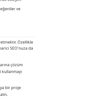
eğeniler ve
etmektir. Özellikle
 harici SEO'nuza da
nlarına çözüm
zi kullanmayı
eya bir proje
alın.