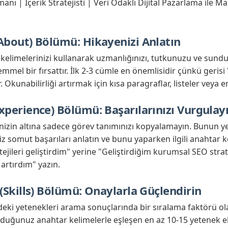
nı | İçerik Stratejisti | Veri Odaklı Dijital Pazarlama ile 
About) Bölümü: Hikayenizi Anlatın
kelimelerinizi kullanarak uzmanlığınızı, tutkunuzu ve sun
mel bir fırsattır. İlk 2-3 cümle en önemlisidir çünkü gerisi
ır. Okunabilirliği artırmak için kısa paragraflar, listeler veya e
xperience) Bölümü: Başarılarınızı Vurgulay
nizin altına sadece görev tanımınızı kopyalamayın. Bunun ye
niz somut başarıları anlatın ve bunu yaparken ilgili anahtar k
ejileri geliştirdim" yerine "Geliştirdiğim kurumsal SEO strate
 artırdım" yazın.
 (Skills) Bölümü: Onaylarla Güçlendirin
zdeki yetenekleri arama sonuçlarında bir sıralama faktörü ola
duğunuz anahtar kelimelerle eşleşen en az 10-15 yetenek ek