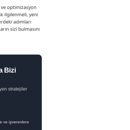
ba ve optimizasyon
k ilgilenmeli, yeni
erdeki adımları
arın sizi bulmasını
 Bizi
n stratejiler
re ve işverenlere