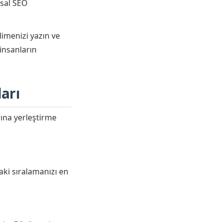
msal SEO
imenizi yazın ve
insanların
arı
rına yerleştirme
aki sıralamanızı en