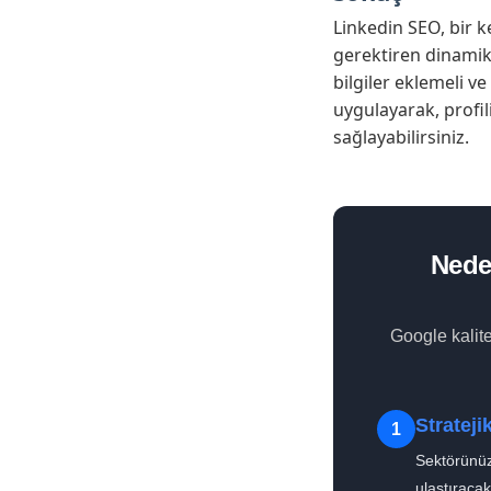
Linkedin SEO, bir k
gerektiren dinamik b
bilgiler eklemeli v
uygulayarak, profil
sağlayabilirsiniz.
Nede
Google kalit
Strateji
1
Sektörünüzü
ulaştıracak