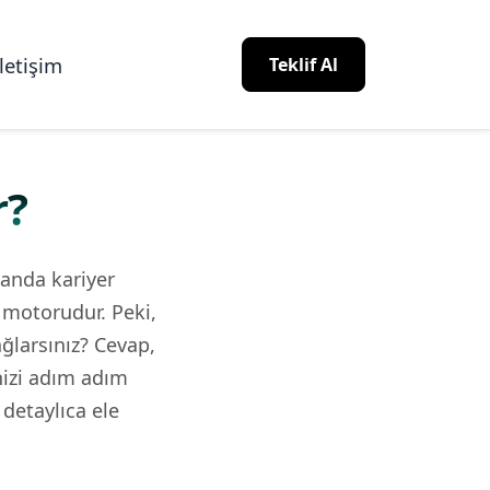
İletişim
Teklif Al
r?
manda kariyer
a motorudur. Peki,
ğlarsınız? Cevap,
nizi adım adım
detaylıca ele