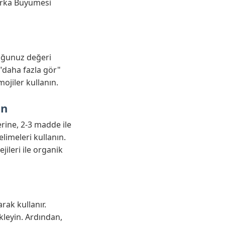
Marka Büyümesi
duğunuz değeri
 "daha fazla gör"
mojiler kullanın.
ın
rine, 2-3 madde ile
elimeleri kullanın.
jileri ile organik
rak kullanır.
leyin. Ardından,